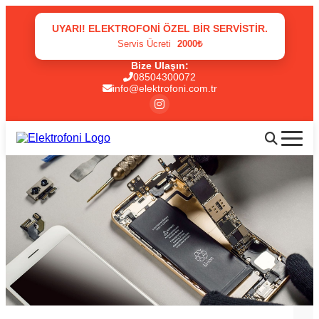
UYARI! ELEKTROFONI ÖZEL BIR SERVISTIR.
Servis Ücreti
2000₺
Bize Ulaşın:
08504300072
info@elektrofoni.com.tr