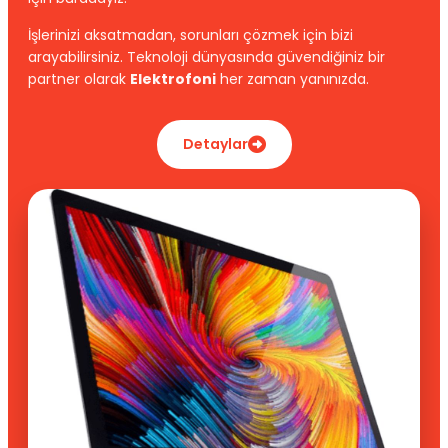
İşlerinizi aksatmadan, sorunları çözmek için bizi
arayabilirsiniz. Teknoloji dünyasında güvendiğiniz bir
partner olarak
Elektrofoni
her zaman yanınızda.
Detaylar