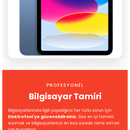
PROFESYONEL
Bilgisayar Tamiri
Bilgisayarlarınızla ilgili yaşadığınız her türlü sorun için
Elektrofoni'ye güvenebilirsiniz.
Size en iyi hizmeti
sunmak ve bilgisayarlarınızı en kısa sürede tamir etmek
için buradayız.