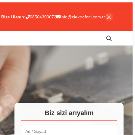
Bize Ulaşın:
08504300072
info@elektrofoni.com.tr
Biz sizi arıyalım