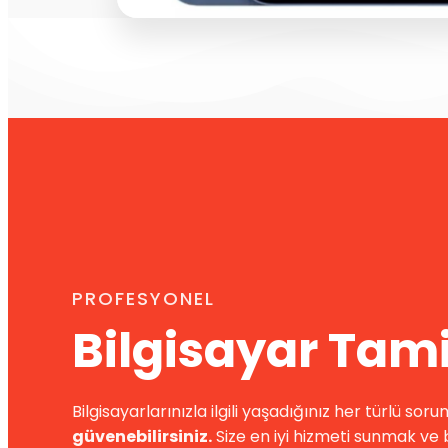
PROFESYONEL
Bilgisayar Tami
Bilgisayarlarınızla ilgili yaşadığınız her türlü sorun
güvenebilirsiniz.
Size en iyi hizmeti sunmak ve b