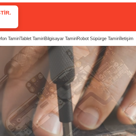
TIR.
efon Tamiri
Tablet Tamiri
Bilgisayar Tamiri
Robot Süpürge Tamiri
İletişim