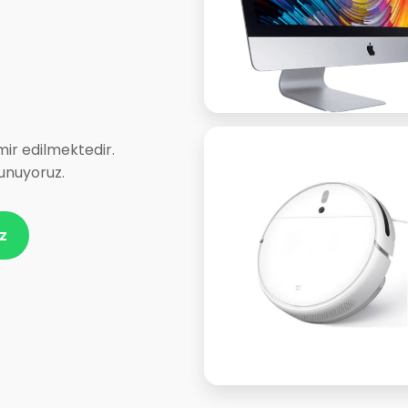
mir edilmektedir.
sunuyoruz.
z