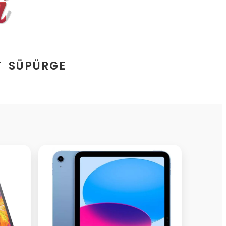
i
T SÜPÜRGE