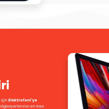
ri
 için
Elektrofoni'ye
ilgisayarlarınızı en kısa