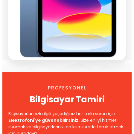
PROFESYONEL
Bilgisayar Tamiri
Bilgisayarlarınızla ilgili yaşadığınız her türlü sorun için
Elektrofoni'ye güvenebilirsiniz.
Size en iyi hizmeti
sunmak ve bilgisayarlarınızı en kısa sürede tamir etmek
için buradayız.