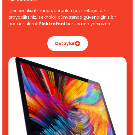
İşlerinizi aksatmadan, sorunları çözmek için bizi
arayabilirsiniz. Teknoloji dünyasında güvendiğiniz bir
partner olarak
Elektrofoni
her zaman yanınızda.
Detaylar