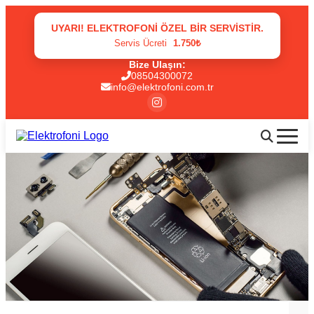
UYARI! ELEKTROFONI ÖZEL BIR SERVISTIR.
Servis Ücreti
1.750₺
Bize Ulaşın:
08504300072
info@elektrofoni.com.tr