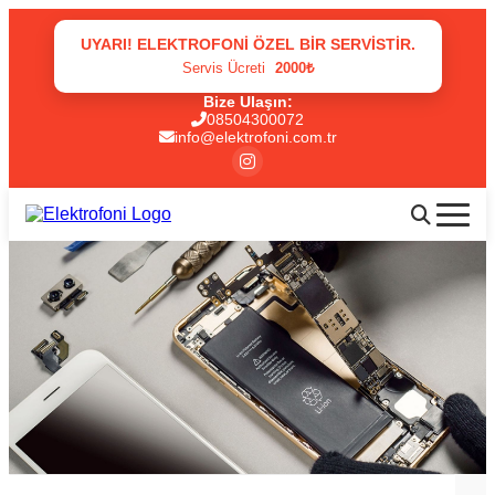
UYARI! ELEKTROFONI ÖZEL BIR SERVISTIR.
Servis Ücreti
2000₺
Bize Ulaşın:
08504300072
info@elektrofoni.com.tr