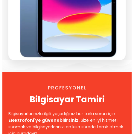
PROFESYONEL
Bilgisayar Tamiri
Bilgisayarlarınızla ilgili yaşadığınız her türlü sorun için
Elektrofoni'ye güvenebilirsiniz.
Size en iyi hizmeti
sunmak ve bilgisayarlarınızı en kısa sürede tamir etmek
için buradayız.