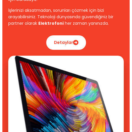
İşlerinizi aksatmadan, sorunları çözmek için bizi
arayabilirsiniz. Teknoloji dünyasında güvendiğiniz bir
partner olarak
Elektrofoni
her zaman yanınızda.
Detaylar