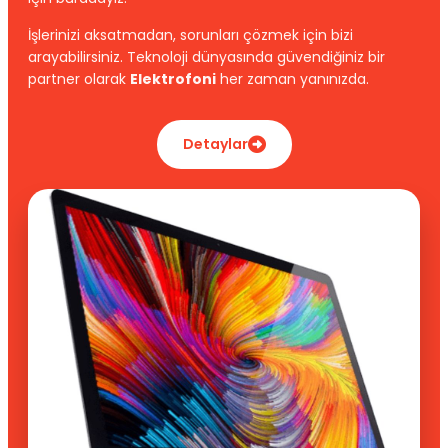
İşlerinizi aksatmadan, sorunları çözmek için bizi
arayabilirsiniz. Teknoloji dünyasında güvendiğiniz bir
partner olarak
Elektrofoni
her zaman yanınızda.
Detaylar