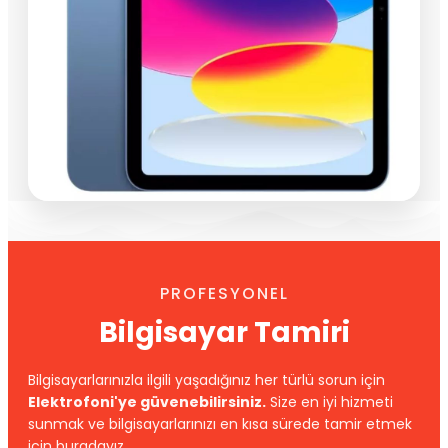
PROFESYONEL
Bilgisayar Tamiri
Bilgisayarlarınızla ilgili yaşadığınız her türlü sorun için
Elektrofoni'ye güvenebilirsiniz.
Size en iyi hizmeti
sunmak ve bilgisayarlarınızı en kısa sürede tamir etmek
için buradayız.