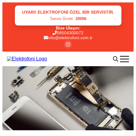
UYARI! ELEKTROFONI ÖZEL BIR SERVISTIR.
Servis Ücreti
2000₺
Bize Ulaşın:
08504300072
info@elektrofoni.com.tr